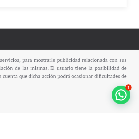
APARTAMENTOS:
 servicios, para mostrarle publicidad relacionada con sus
lación de las mismas. El usuario tiene la posibilidad de
diera, 14
Apartamento Ordesa
 cuenta que dicha acción podrá ocasionar dificultades de
Apartamento Ara
nsa,
Apartamento Sobrarbe
1
Apartamento Peña Montañesa
58 52
Apartamento Cinca
Apartamento el portal de María
Apartamento
Biok
COM
Política de Privacidad