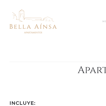
H
Apar
INCLUYE: