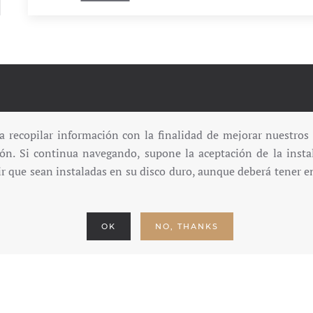
INFORMACIÓN:
ra recopilar información con la finalidad de mejorar nuestros
ión. Si continua navegando, supone la aceptación de la insta
Avenida Su
Dirección
:
ir que sean instaladas en su disco duro, aunque deberá tener en
Código Postal 22330 / Aí
Huesca, España
+34 603 10 
Telefono:
OK
NO, THANKS
Email:
BELLAAINSA@GMAIL.