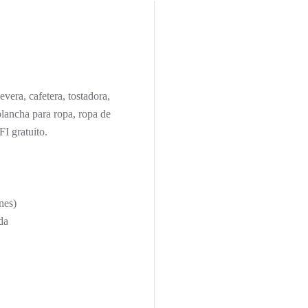
vera, cafetera, tostadora,
plancha para ropa, ropa de
I gratuito.
nes)
da