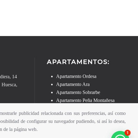
APARTAMENTOS:
Apartamento Ordesa
diera, 14
Apartamento Ara
, Huesca,
Apartamento Sobrarbe
Apartamento Peña Montañesa
58 52
Apartamento Cinca
 mostrarle publicidad relacionada con sus preferencias, así como
Apartamento el portal de María
posibilidad de
configurar
su navegador pudiendo, si así lo desea,
Apartamento
Biok
n de la página web.
COM
Política de Privacidad
1