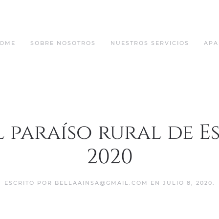
OME
SOBRE NOSOTROS
NUESTROS SERVICIOS
APA
el paraíso rural de E
2020
ESCRITO POR
BELLAAINSA@GMAIL.COM
EN
JULIO 8, 2020
.