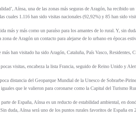
lidad’, Aínsa, una de las zonas más seguras de Aragón, ha recibido un t
las cuales 1.116 han sido visitas nacionales (92,92%) y 85 han sido visi
ida más y más como un paraíso para los amantes de lo rural. Y, sin du
a zona de Aragón un contacto para alejarse de lo urbano en épocas estiv
más han visitado ha sido Aragón, Cataluña, País Vasco, Residentes, C
ocas visitas, encabeza la lista Francia, seguido de Reino Unido y Ale
poca distancia del Geoparque Mundial de la Unesco de Sobrarbe-Pirineos
es iguales que le valieron para coronarse como la
Capital del Turismo Ru
 parte de España, Aínsa es un reducto de estabilidad ambiental, en dond
Sin duda, Aínsa será uno de los puntos rurales favoritos de España en 