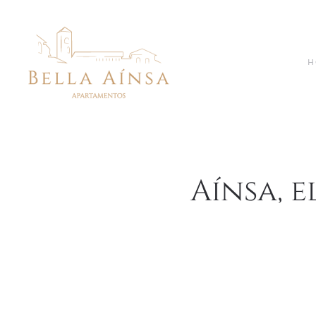
H
Aínsa, 